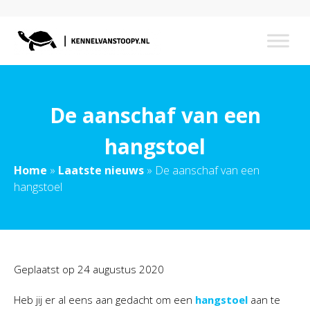
De aanschaf van een
hangstoel
Home
»
Laatste nieuws
»
De aanschaf van een
hangstoel
Geplaatst op
24 augustus 2020
Heb jij er al eens aan gedacht om een
hangstoel
aan te