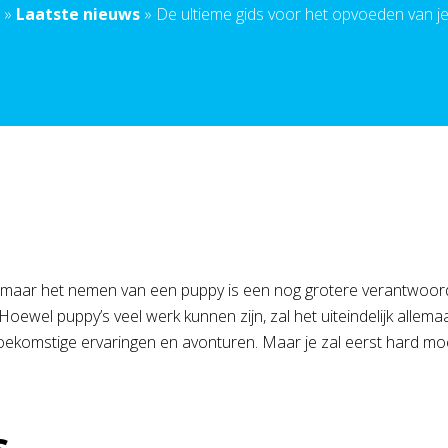
»
Laatste nieuws
»
De ultieme gids voor het opvoeden van j
, maar het nemen van een puppy is een nog grotere verantwoor
Hoewel puppy’s veel werk kunnen zijn, zal het uiteindelijk allem
 toekomstige ervaringen en avonturen. Maar je zal eerst hard 
s