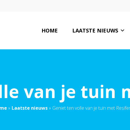
HOME
LAATSTE NIEUWS
lle van je tuin 
me
»
Laatste nieuws
»
Geniet ten volle van je tuin met Resife