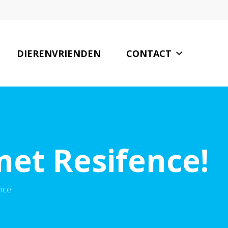
DIERENVRIENDEN
CONTACT
met Resifence!
nce!