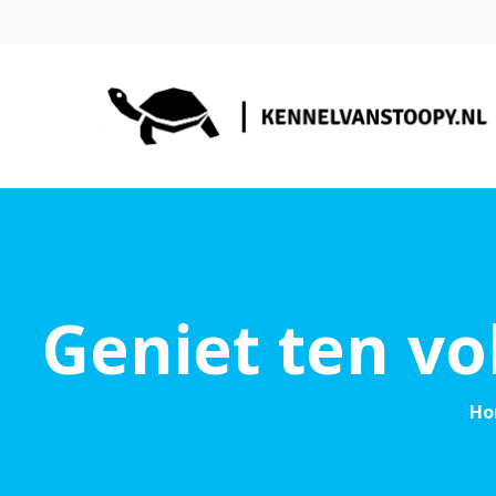
Geniet ten vo
Ho