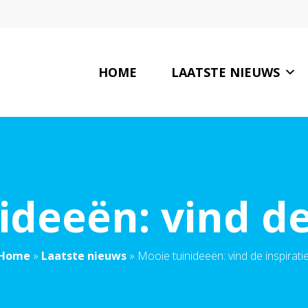
HOME
LAATSTE NIEUWS
ideeën: vind de 
Home
»
Laatste nieuws
»
Mooie tuinideeën: vind de inspiratie