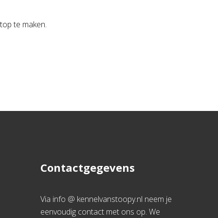
n top te maken.
Contactgegevens
Via info @ kennelvanstoopy.nl neem je
eenvoudig contact met ons op. We